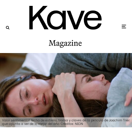
Valor sentimental: fecha de estreno, trama y claves de la película de Joachim Trier
que apunta a ser de lo mejor del año. Créditos: NEON