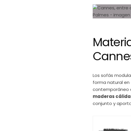
Materia
Canne
Los sofás modular
forma natural en
contemporáneo qu
maderas cálidas,
conjunto y aporta