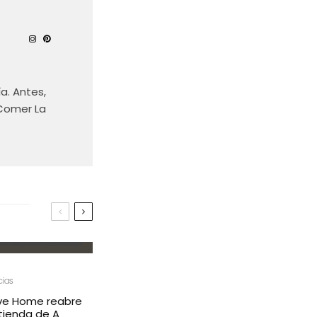
a. Antes,
 Comer La
cias
ve Home reabre
tienda de A