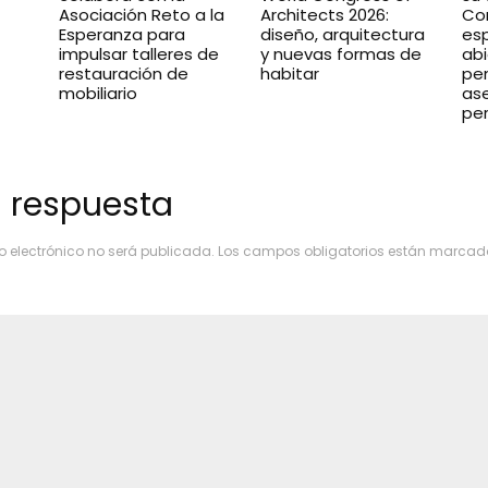
Asociación Reto a la
Architects 2026:
Co
Esperanza para
diseño, arquitectura
es
impulsar talleres de
y nuevas formas de
abi
restauración de
habitar
pe
mobiliario
as
pe
 respuesta
o electrónico no será publicada.
Los campos obligatorios están marca