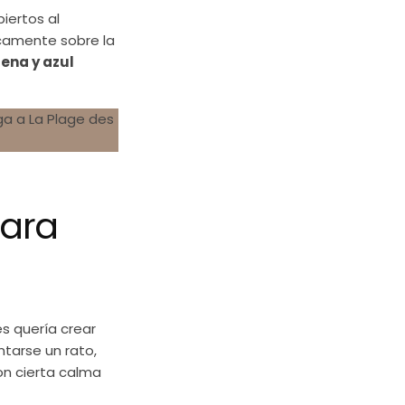
iertos al
icamente sobre la
rena y azul
para
s quería crear
tarse un rato,
on cierta calma