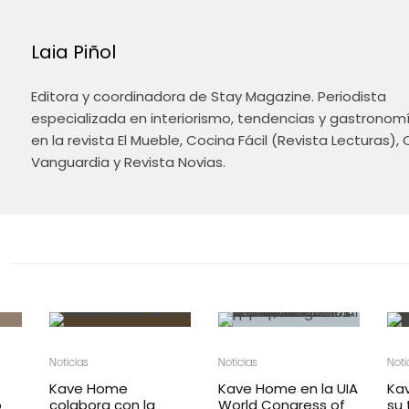
Laia Piñol
Editora y coordinadora de Stay Magazine. Periodista
especializada en interiorismo, tendencias y gastronomí
en la revista El Mueble, Cocina Fácil (Revista Lecturas),
Vanguardia y Revista Novias.
Noticias
Noticias
Noti
Kave Home
Kave Home en la UIA
Ka
o
colabora con la
World Congress of
su 