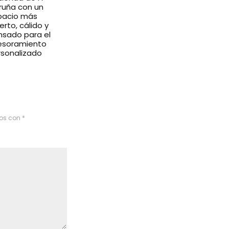
ruña con un
pacio más
erto, cálido y
nsado para el
esoramiento
rsonalizado
dos con
*