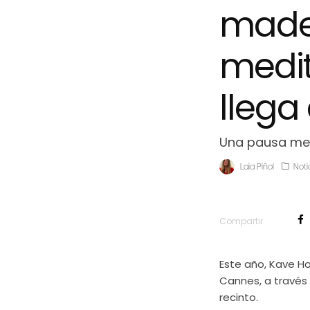
mader
medi
llega
Una pausa med
Laia Piñol
Noti
Compartir
Este año, Kave Ho
Cannes, a través 
recinto.