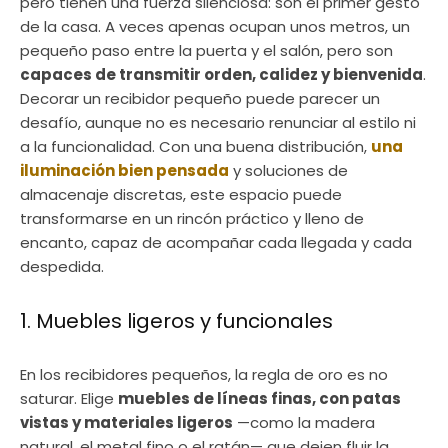
pero tienen una fuerza silenciosa: son el primer gesto
de la casa. A veces apenas ocupan unos metros, un
pequeño paso entre la puerta y el salón, pero son
capaces de transmitir orden, calidez y bienvenida
.
Decorar un recibidor pequeño puede parecer un
desafío, aunque no es necesario renunciar al estilo ni
a la funcionalidad. Con una buena distribución,
una
iluminación bien pensada
y soluciones de
almacenaje discretas, este espacio puede
transformarse en un rincón práctico y lleno de
encanto, capaz de acompañar cada llegada y cada
despedida.
1. Muebles ligeros y funcionales
En los recibidores pequeños, la regla de oro es no
saturar. Elige
muebles de líneas finas, con patas
vistas y materiales ligeros
—como la madera
natural, el metal fino o el ratán— que dejen fluir la