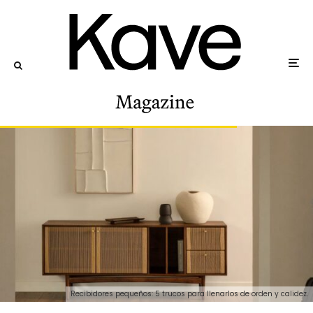
Recibidores pequeños: 5 trucos para llenarlos de orden y calidez.