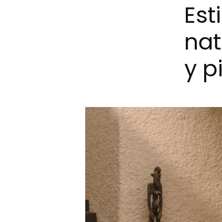
Est
nat
y p