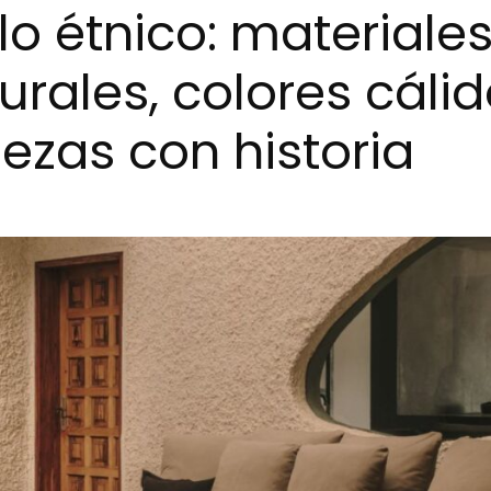
ilo étnico: materiale
urales, colores cáli
iezas con historia