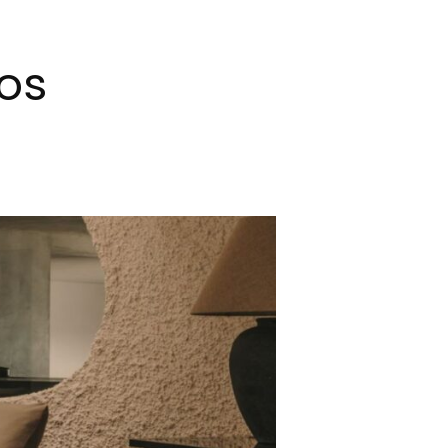
s
dos