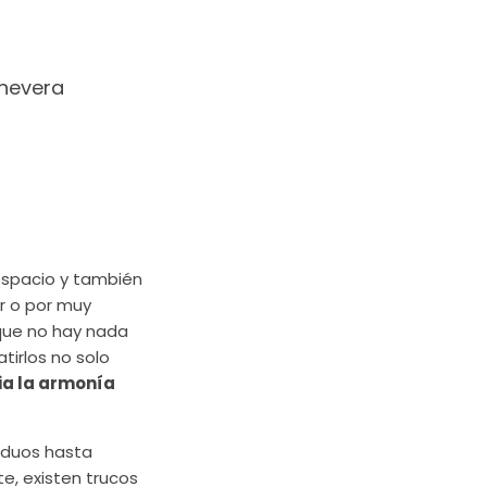
 nevera
espacio y también
r o por muy
 que no hay nada
tirlos no solo
ia la armonía
iduos hasta
te, existen trucos