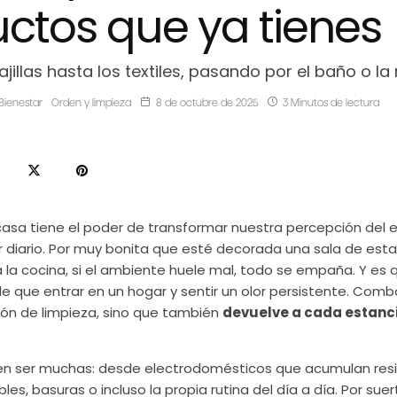
ctos que ya tienes
ajillas hasta los textiles, pasando por el baño o la
Bienestar
Orden y limpieza
8 de octubre de 2025
3 Minutos de lectura
casa tiene el poder de transformar nuestra percepción del 
r diario. Por muy bonita que esté decorada una sala de esta
la cocina, si el ambiente huele mal, todo se empaña. Y es
que entrar en un hogar y sentir un olor persistente. Comba
ión de limpieza, sino que también
devuelve a cada estanc
en ser muchas: desde electrodomésticos que acumulan res
es, basuras o incluso la propia rutina del día a día. Por suer