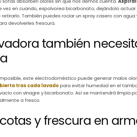
s y sofás absorben olores sin que nos demos cuenta.
Aspíral
de vez en cuando, espolvorea bicarbonato, dejándolo actuar
 retirarlo. También puedes rociar un spray casero con agua
ara devolverles frescura.
lavadora también necesit
za
mposible, este electrodoméstico puede generar malos olore
abierta tras cada lavado
para evitar humedad en el tambor
vacío con vinagre y bicarbonato. Así se mantendrá limpia po
ealmente a fresco.
scotas y frescura en ar