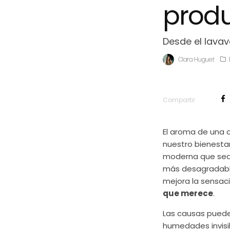
produ
Desde el lavav
Clara Huguet
Compartir
El aroma de una 
nuestro bienesta
moderna que sea 
más desagradable 
mejora la sensac
que merece
.
Las causas pued
humedades invisibl