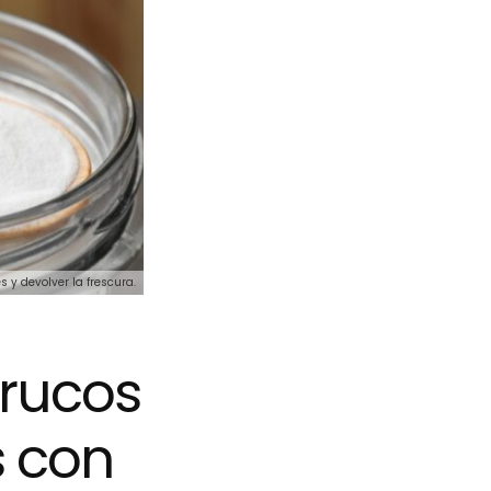
 y devolver la frescura.
trucos
s con