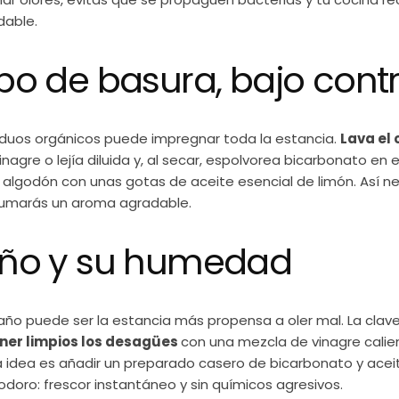
dable.
ubo de basura, bajo contr
iduos orgánicos puede impregnar toda la estancia.
Lava el 
nagre o lejía diluida y, al secar, espolvorea bicarbonato en e
 algodón con unas gotas de aceite esencial de limón. Así ne
 sumarás un aroma agradable.
baño y su humedad
 baño puede ser la estancia más propensa a oler mal. La cla
ener limpios los desagües
con una mezcla de vinagre calie
a idea es añadir un preparado casero de bicarbonato y acei
nodoro: frescor instantáneo y sin químicos agresivos.