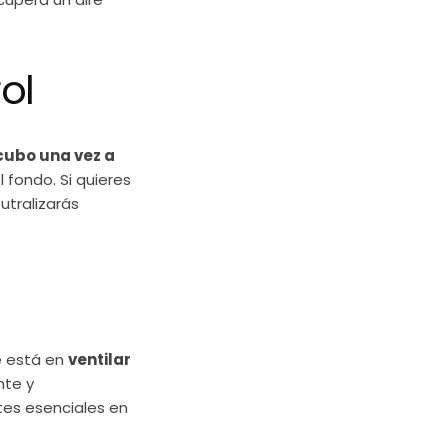
ol
cubo una vez a
l fondo. Si quieres
utralizarás
ve está en
ventilar
nte y
tes esenciales en