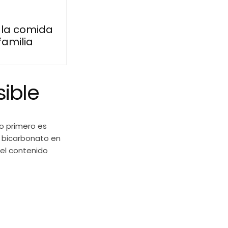
 la comida
familia
sible
o primero es
on bicarbonato en
 el contenido