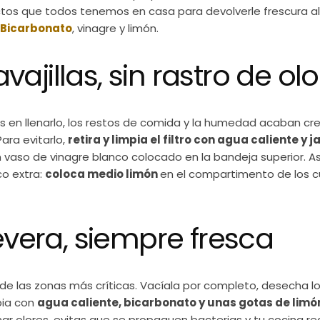
uctos que todos tenemos en casa para devolverle frescura a
Bicarbonato
, vinagre y limón.
vavajillas, sin rastro de ol
en llenarlo, los restos de comida y la humedad acaban cre
 Para evitarlo,
retira y limpia el filtro con agua caliente y 
n vaso de vinagre blanco colocado en la bandeja superior. As
co extra:
coloca medio limón
en el compartimento de los c
evera, siempre fresca
de las zonas más críticas. Vacíala por completo, desecha l
pia con
agua caliente, bicarbonato y unas gotas de limó
r olores, evitas que se propaguen bacterias y tu cocina re