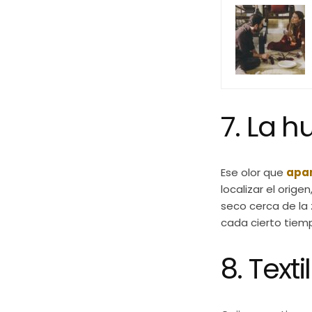
7. La h
Ese olor que
apar
localizar el orige
seco cerca de la
cada cierto tiem
8. Text