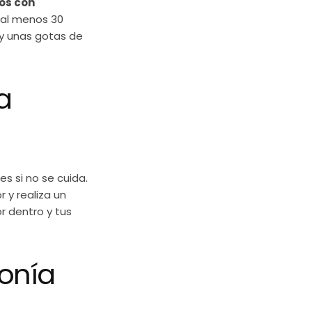
os con
 al menos 30
 y unas gotas de
a
s si no se cuida.
 y realiza un
r dentro y tus
monía