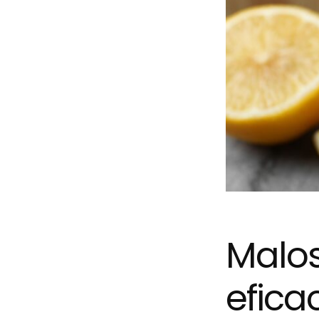
Malos
efica