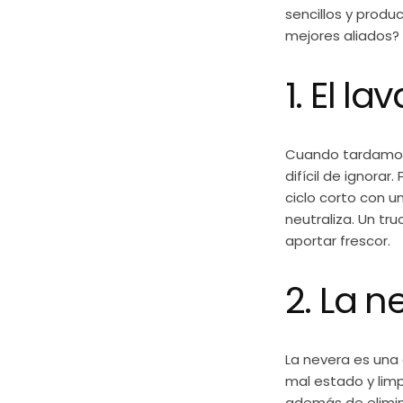
sencillos y prod
mejores aliados?
1. El la
Cuando tardamos 
difícil de ignorar.
ciclo corto con u
neutraliza. Un tru
aportar frescor.
2. La n
La nevera es una 
mal estado y lim
además de elimina