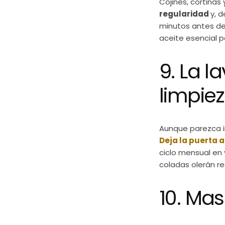
Cojines, cortina
regularidad
y, 
minutos antes de
aceite esencial p
9. La 
limpie
Aunque parezca i
Deja la puerta 
ciclo mensual en 
coladas olerán r
10. Ma