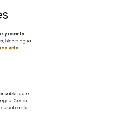
es
ar y usar la
es, hierve agua
una vela
pensable, pero
pregna. Como
 ambiente más