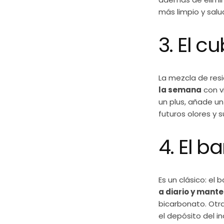
más limpio y salu
3. El c
La mezcla de res
la semana
con vi
un plus, añade un
futuros olores y
4. El 
Es un clásico: el
a diario y mant
bicarbonato. Otr
el depósito del i