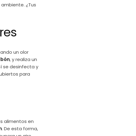
l ambiente. ¿Tus
ores
ando un olor
jabón
, y realiza un
í se desinfecta y
ubiertos para
os alimentos en
n
. De esta forma,
cupera un aire