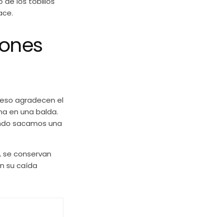
 de los tobillos
ace.
lones
ueso agradecen el
na en una balda.
ndo sacamos una
s, se conservan
n su caída