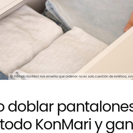
El método KonMari nos enseña que ordenar no es solo cuestión de estética, si
 doblar pantalone
todo KonMari y gan