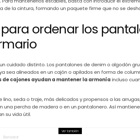
 Para mantenerlos estables, basta con introducir el extremo
a de la cintura, formando un paquete firme que no se desh
 para ordenar los panta
armario
 un cuidado distinto. Los pantalones de denim o algodón gr
 ya sea alineados en un cajón o apilados en forma de colum
s de cajones ayudan a mantener la armonía
incluso cua
 lino, seda o traje, más delicados y propensos a las arruga
n una percha de madera o en un pantalonero. Así mantiene
n su vida útil.
Ver también
Bienestar