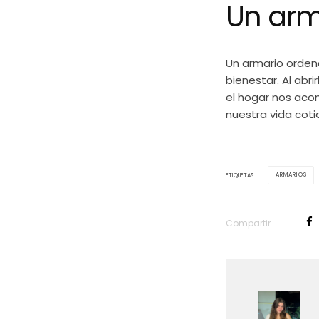
Un arm
Un armario ordena
bienestar. Al abr
el hogar nos acom
nuestra vida coti
ARMARIOS
ETIQUETAS
Compartir