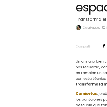
espac
Transforma el
Clara Huguet
Compartir
Un armario bien 
nos recuerda, co
es también un cam
con esta técnica 
transforma la 
Camisetas
, jers
los pantalones pa
descubrir que ta