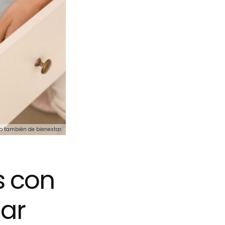
no también de bienestar.
s con
ar