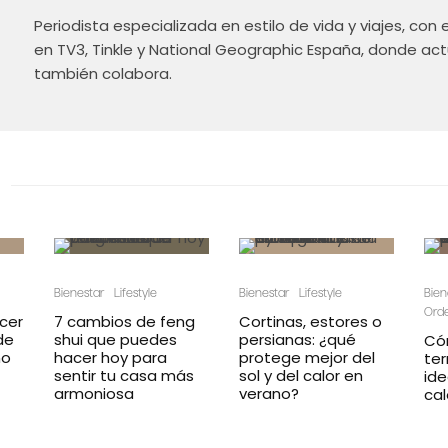
Periodista especializada en estilo de vida y viajes, con 
en TV3, Tinkle y National Geographic España, donde a
también colabora.
Bienestar
Lifestyle
Bienestar
Lifestyle
Bien
Orde
cer
7 cambios de feng
Cortinas, estores o
de
shui que puedes
persianas: ¿qué
Có
no
hacer hoy para
protege mejor del
ter
sentir tu casa más
sol y del calor en
ide
armoniosa
verano?
cal