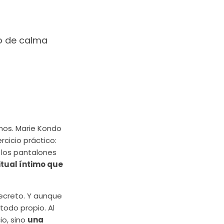
no de calma
mos. Marie Kondo
rcicio práctico:
r los pantalones
itual íntimo que
ecreto. Y aunque
todo propio. Al
io, sino
una