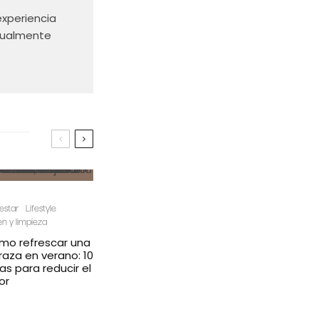
experiencia
ctualmente
estar
Lifestyle
n y limpieza
mo refrescar una
raza en verano: 10
as para reducir el
or