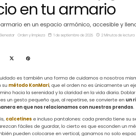
io en tu armario
 armario en un espacio armónico, accesible y lle
Bienestar
Orden y limpieza
1 de septiembre de 2025
2 Minutos de lectura
cuidado es también una forma de cuidarnos a nosotros mis
n su
método KonMari
, que el orden no es únicamente un eje
ino hacia la serenidad y la claridad en la vida diaria. Dobla
es un gesto pequeño que, al repetirse, se convierte en
un r
manera en que nos relacionamos con nuestras prendas
.
éis,
calcetines
e incluso pantalones: cada prenda tiene su s
rezcan fáciles de guardar, lo cierto es que esconden un mé
mbién pueden colocarse en vertical, ganamos no solo espac