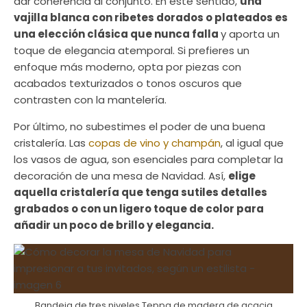
dar coherencia al conjunto. En este sentido,
una
vajilla blanca con ribetes dorados o plateados es
una elección clásica que nunca falla
y aporta un
toque de elegancia atemporal. Si prefieres un
enfoque más moderno, opta por piezas con
acabados texturizados o tonos oscuros que
contrasten con la mantelería.
Por último, no subestimes el poder de una buena
cristalería. Las
copas de vino y champán
, al igual que
los vasos de agua, son esenciales para completar la
decoración de una mesa de Navidad. Así,
elige
aquella cristalería que tenga sutiles detalles
grabados o con un ligero toque de color para
añadir un poco de brillo y elegancia.
Bandeja de tres niveles Teppa de madera de acacia