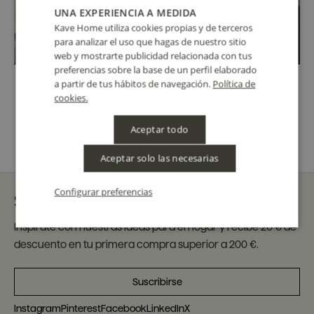
UNA EXPERIENCIA A MEDIDA
Kave Home utiliza cookies propias y de terceros
para analizar el uso que hagas de nuestro sitio
web y mostrarte publicidad relacionada con tus
preferencias sobre la base de un perfil elaborado
a partir de tus hábitos de navegación.
Política de
cookies.
Aceptar todo
Aceptar solo las necesarias
Configurar preferencias
Suscríbete a nuestra newsletter
Inspírate con nuestras ideas para el hogar y recibe 20 € de
descuento en tu primera compra superior a 200 €.
Suscribirse
Instagram
Pinterest
Facebook
LinkedIn
X