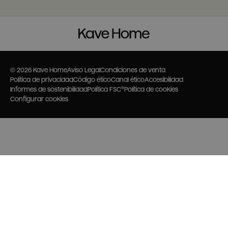
© 2026 Kave Home
Aviso Legal
Condiciones de venta
Política de privacidad
Código ético
Canal ético
Accesibilidad
Informes de sostenibilidad
Política FSC®
Política de cookies
Configurar cookies